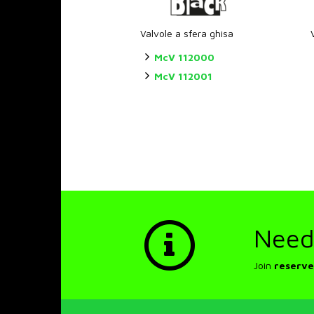
Valvole a sfera ghisa
McV 112000
McV 112001
Need
Join
reserve