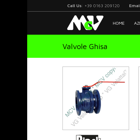
Call Us
: +39 0163 209120
Emai
McV
HOME
AZ
Italy
Valvole Ghisa