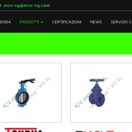
l
:
mcv-vg@mcv-vg.com
IENDA
PRODOTTI
CERTIFICAZIONI
NEWS
SERVIZIO C