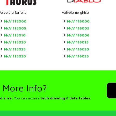
Valvole a farfalla
Valvolame ghisa
McV 115000
McV 116000
McV 115005
McV 116005
McV 115010
McV 116006
McV 115020
McV 116015
McV 115025
McV 116020
McV 115030
McV 116025
 More Info?
d area
, You can access
tech drawing
&
data tables
.